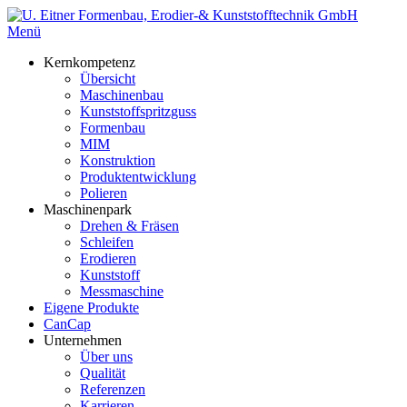
Zum
Inhalt
Menü
springen
Kernkompetenz
Übersicht
Maschinenbau
Kunststoffspritzguss
Formenbau
MIM
Konstruktion
Produktentwicklung
Polieren
Maschinenpark
Drehen & Fräsen
Schleifen
Erodieren
Kunststoff
Messmaschine
Eigene Produkte
CanCap
Unternehmen
Über uns
Qualität
Referenzen
Karrieren